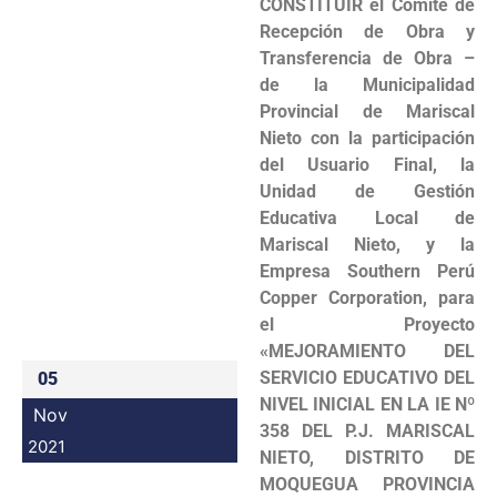
CONSTITUIR
el Comité de
Programas
Recepción de Obra y
Transferencia de Obra –
Intranet
de la Municipalidad
Provincial de Mariscal
Nieto con la participación
del Usuario Final, la
Unidad de Gestión
Educativa Local de
Mariscal Nieto, y la
Empresa Southern Perú
Copper Corporation, para
el Proyecto
«MEJORAMIENTO DEL
SERVICIO EDUCATIVO DEL
05
NIVEL INICIAL EN LA IE Nº
Nov
358 DEL P.J. MARISCAL
2021
NIETO, DISTRITO DE
MOQUEGUA PROVINCIA