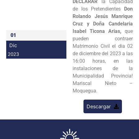
DECLARAR
la Capacidad
Programas
de los Pretendientes
Don
Rolando Jesús Manrique
Intranet
Cruz y Doña Candelaria
Isabel Ticona Arias,
que
01
pueden contraer
Dic
Matrimonio Civil el dia 02
de diciembre del 2023 a las
2023
16:00 horas, en las
instalaciones de la
Municipalidad Provincia!
Mariscal Nieto –
Moquegua.
Descargar