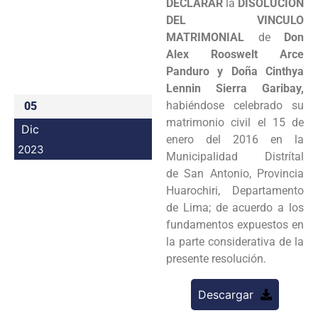
DECLARAR
la
DISOLUCIÓN
Programas
DEL VINCULO
MATRIMONIAL
de
Don
Intranet
Alex Rooswelt Arce
Panduro y Doña Cinthya
Lennin Sierra Garibay,
habiéndose celebrado su
05
matrimonio civil el 15 de
Dic
enero del 2016 en la
2023
Municipalidad Distrítal
de San Antonio, Provincia
Huarochiri, Departamento
de Lima; de acuerdo a los
fundamentos expuestos en
la parte considerativa de la
presente resolución.
Descargar