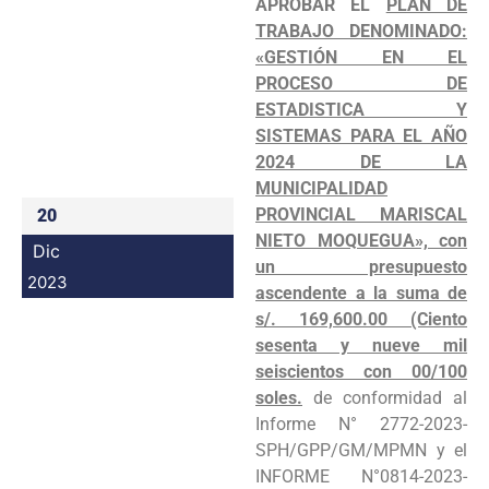
APROBAR EL
PLAN DE
Programas
TRABAJO DENOMINADO:
«GESTIÓN EN EL
Intranet
PROCESO DE
ESTADISTICA Y
SISTEMAS PARA EL AÑO
2024 DE LA
MUNICIPALIDAD
PROVINCIAL MARISCAL
20
NIETO MOQUEGUA», con
Dic
un presupuesto
2023
ascendente a la suma de
s/. 169,600.00 (Ciento
sesenta y nueve mil
seiscientos con 00/100
soles.
de conformidad al
Informe N° 2772-2023-
SPH/GPP/GM/MPMN y el
INFORME N°0814-2023-