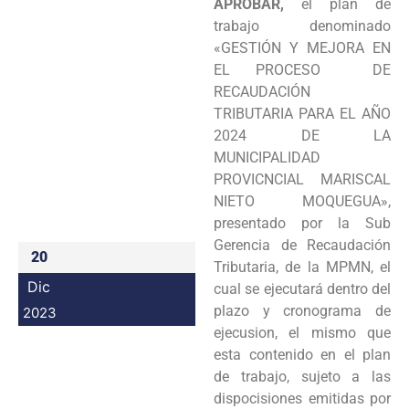
APROBAR,
el plan de
Programas
trabajo denominado
«GESTIÓN Y MEJORA EN
Intranet
EL PROCESO DE
RECAUDACIÓN
TRIBUTARIA PARA EL AÑO
2024 DE LA
MUNICIPALIDAD
PROVICNCIAL MARISCAL
NIETO MOQUEGUA»,
presentado por la Sub
Gerencia de Recaudación
20
Tributaria, de la MPMN, el
Dic
cual se ejecutará dentro del
plazo y cronograma de
2023
ejecusion, el mismo que
esta contenido en el plan
de trabajo, sujeto a las
dispocisiones emitidas por