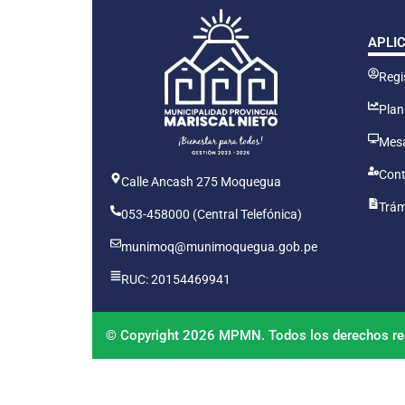
APLI
Regis
Plan
Mesa
Cont
Calle Ancash 275 Moquegua
Trám
053-458000 (Central Telefónica)
munimoq@munimoquegua.gob.pe
RUC: 20154469941
© Copyright 2026 MPMN. Todos los derechos re