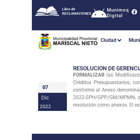
Munimoq
Digital
Ciudad
Muni
RESOLUCION DE GERENC
FORMALIZAR
las Modificaci
Créditos Presupuestarios, c
07
conforme al Anexo denominad
Dic
2022-SPH/GPP/GM/MPMN, del 
resolución como anexos. El ex
2022