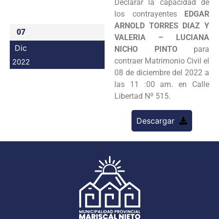
Declarar la capacidad de
Programas
los contrayentes
EDGAR
ARNOLD TORRES DIAZ Y
07
Intranet
VALERIA – LUCIANA
Dic
NICHO PINTO
para
contraer Matrimonio Civil el
2022
08 de diciembre del 2022 a
las 11 :00 am. en Calle
Libertad Nº 515.
Descargar