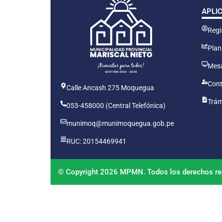
APLI
Regis
Plan
Mesa
Cont
Calle Ancash 275 Moquegua
Trám
053-458000 (Central Telefónica)
munimoq@munimoquegua.gob.pe
RUC: 20154469941
© Copyright 2026 MPMN. Todos los derechos re