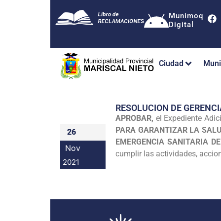
Munimoq
Digital
Ciudad
Muni
RESOLUCION DE GERENC
APROBAR,
el Expediente Adic
PARA GARANTIZAR LA SALU
26
EMERGENCIA SANITARIA D
Nov
cumplir las actividades, acci
2021