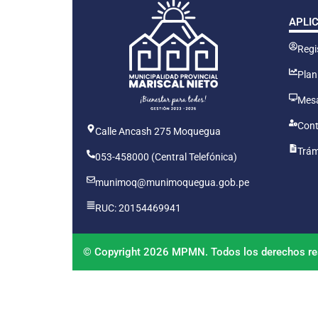
APLI
Regis
Plan
Mesa
Cont
Calle Ancash 275 Moquegua
Trám
053-458000 (Central Telefónica)
munimoq@munimoquegua.gob.pe
RUC: 20154469941
© Copyright 2026 MPMN. Todos los derechos re