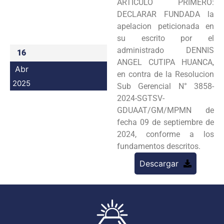
ARTICULO PRIMERO:
Programas
DECLARAR FUNDADA la
apelacion peticionada en
Intranet
su escrito por el
administrado DENNIS
16
ANGEL CUTIPA HUANCA,
Abr
en contra de la Resolucion
2025
Sub Gerencial N° 3858-
2024-SGTSV-
GDUAAT/GM/MPMN de
fecha 09 de septiembre de
2024, conforme a los
fundamentos descritos.
Descargar