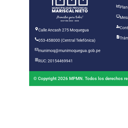
Plan
Mesa
Cont
Calle Ancash 275 Moquegua
Trám
053-458000 (Central Telefónica)
munimoq@munimoquegua.gob.pe
RUC: 20154469941
© Copyright 2026 MPMN. Todos los derechos re