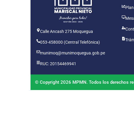
Plan
Mesa
Cont
Calle Ancash 275 Moquegua
Trám
053-458000 (Central Telefónica)
munimoq@munimoquegua.gob.pe
RUC: 20154469941
© Copyright 2026 MPMN. Todos los derechos re