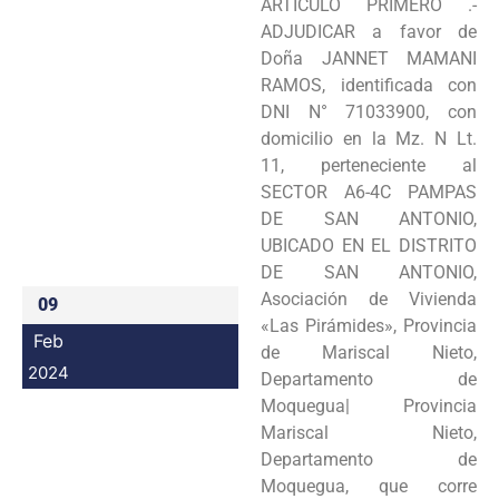
ARTÍCULO PRIMERO .-
Programas
ADJUDICAR a favor de
Doña JANNET MAMANI
Intranet
RAMOS, identificada con
DNI N° 71033900, con
domicilio en la Mz. N Lt.
11, perteneciente al
SECTOR A6-4C PAMPAS
DE SAN ANTONIO,
UBICADO EN EL DISTRITO
DE SAN ANTONIO,
Asociación de Vivienda
09
«Las Pirámides», Provincia
Feb
de Mariscal Nieto,
2024
Departamento de
Moquegua| Provincia
Mariscal Nieto,
Departamento de
Moquegua, que corre