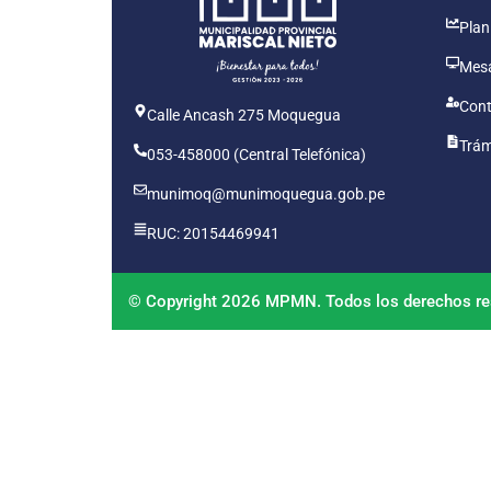
Plan
Mesa
Cont
Calle Ancash 275 Moquegua
Trám
053-458000 (Central Telefónica)
munimoq@munimoquegua.gob.pe
RUC: 20154469941
© Copyright 2026 MPMN. Todos los derechos re