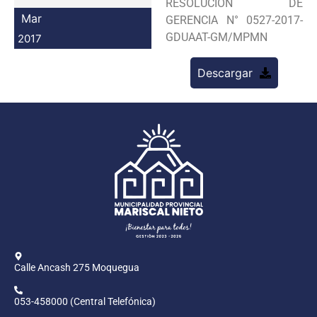
RESOLUCION DE
Programas
Mar
GERENCIA N° 0527-2017-
GDUAAT-GM/MPMN
2017
Intranet
Descargar
Calle Ancash 275 Moquegua
053-458000 (Central Telefónica)