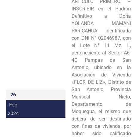
ARTÍCULO PRIMERO. –
Programas
INSCRIBIR en el Padrón
Definitivo a Doña
Intranet
YOLANDA MAMANI
PARICAHUA identificada
con DNI N° 02046987, con
el Lote N° 11 Mz. L,
perteneciente al Sector A6-
4C Pampas de San
Antonio, ubicado en la
Asociación de Vivienda
«FLOR DE LIZ», Distrito de
San Antonio, Provincia
26
Mariscal Nieto,
Departamento de
Feb
Moquegua, el mismo que
2024
deberá de ser destinado
con fines de vivienda, por
haber sido calificado