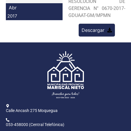
RESOLUCION DE
Programas
Abr
GERENCIA N° 0670-2017-
GDUAAT-GM/MPMN
2017
Intranet
Descargar
Calle Ancash 275 Moquegua
053-458000 (Central Telefónica)