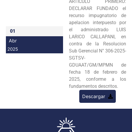
ARTICULO PRIMERO:
Programas
DECLARAR FUNDADO el
recurso impugnatorio de
Intranet
apelacion interpuesto por
el administrado LUIS
01
LARICO CALLAPANI, en
Abr
contra de la Resolucion
2025
Sub Gerencial N° 306-2025-
SGTSV-
GDUAAT/GM/MPMN de
fecha 18 de febrero de
2025, conforme a los
fundamentos descritos.
Descargar