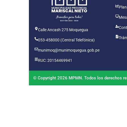
Plan
Mesa
Cont
Calle Ancash 275 Moquegua
Trám
053-458000 (Central Telefónica)
munimoq@munimoquegua.gob.pe
RUC: 20154469941
© Copyright 2026 MPMN. Todos los derechos re