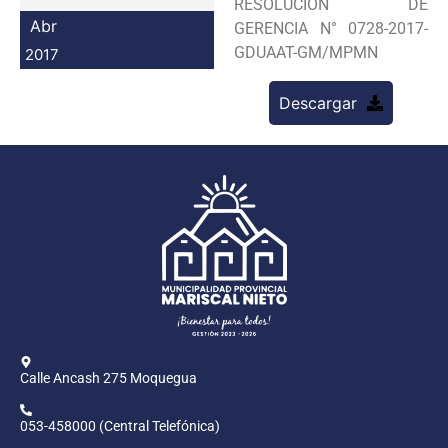
RESOLUCION DE
Programas
Abr
GERENCIA N° 0728-2017-
GDUAAT-GM/MPMN
2017
Intranet
Descargar
Calle Ancash 275 Moquegua
053-458000 (Central Telefónica)