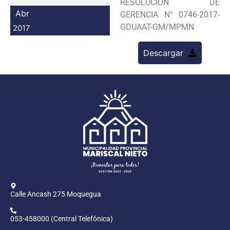
RESOLUCION DE
Programas
Abr
GERENCIA N° 0746-2017-
GDUAAT-GM/MPMN
2017
Intranet
Descargar
Calle Ancash 275 Moquegua
053-458000 (Central Telefónica)