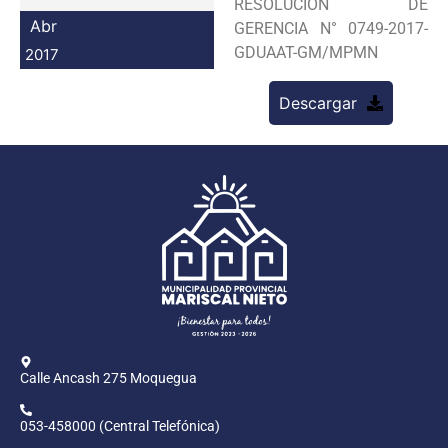
RESOLUCION DE
Programas
Abr
GERENCIA N° 0749-2017-
GDUAAT-GM/MPMN
2017
Intranet
Descargar
Calle Ancash 275 Moquegua
053-458000 (Central Telefónica)