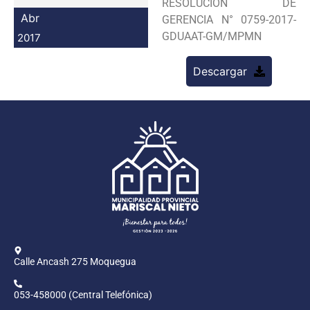
RESOLUCION DE
Programas
Abr
GERENCIA N° 0759-2017-
GDUAAT-GM/MPMN
2017
Intranet
Descargar
Calle Ancash 275 Moquegua
053-458000 (Central Telefónica)