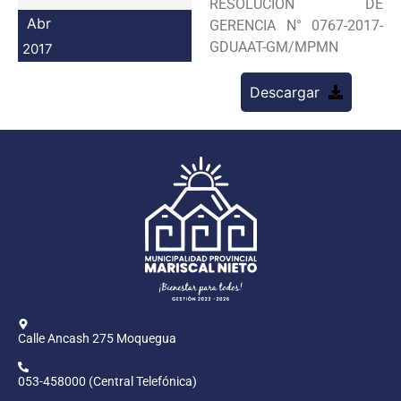
RESOLUCION DE
Programas
Abr
GERENCIA N° 0767-2017-
GDUAAT-GM/MPMN
2017
Intranet
Descargar
Calle Ancash 275 Moquegua
053-458000 (Central Telefónica)