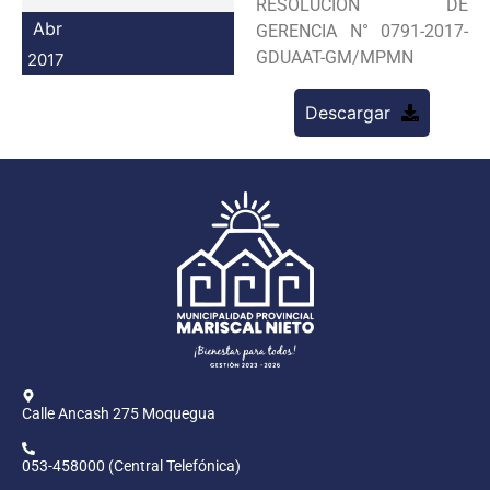
RESOLUCION DE
Programas
Abr
GERENCIA N° 0791-2017-
GDUAAT-GM/MPMN
2017
Intranet
Descargar
Calle Ancash 275 Moquegua
053-458000 (Central Telefónica)