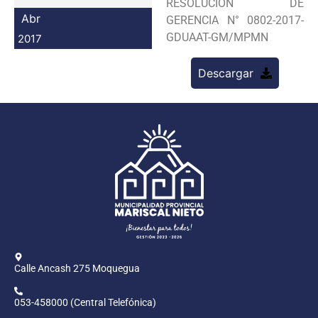
RESOLUCION DE
Programas
Abr
GERENCIA N° 0802-2017-
GDUAAT-GM/MPMN
2017
Intranet
Descargar
Calle Ancash 275 Moquegua
053-458000 (Central Telefónica)