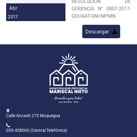
RESOLUCION DE
Programas
Abr
GERENCIA N° 0807-2017-
GDUAAT-GM/MPMN
2017
Intranet
Descargar
Calle Ancash 275 Moquegua
053-458000 (Central Telefónica)