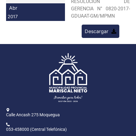
RESOLUCION DE
Programas
Abr
GERENCIA N° 0820-2017-
GDUAAT-GM/MPMN
2017
Intranet
Descargar
Calle Ancash 275 Moquegua
053-458000 (Central Telefónica)