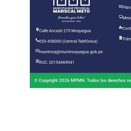
Plan
Mesa
Cont
Calle Ancash 275 Moquegua
Trám
053-458000 (Central Telefónica)
munimoq@munimoquegua.gob.pe
RUC: 20154469941
© Copyright 2026 MPMN. Todos los derechos re