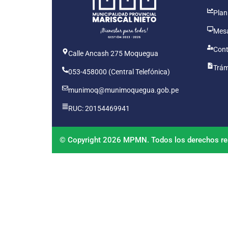
Plan
Mesa
Cont
Calle Ancash 275 Moquegua
Trám
053-458000 (Central Telefónica)
munimoq@munimoquegua.gob.pe
RUC: 20154469941
© Copyright 2026 MPMN. Todos los derechos re