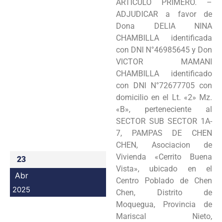
ARTICULO PRIMERO. –
Programas
ADJUDICAR a favor de
Dona DELIA NINA
Intranet
CHAMBILLA identificada
con DNI N°46985645 y Don
VICTOR MAMANI
CHAMBILLA identificado
con DNI N°72677705 con
domicilio en el Lt. «2» Mz.
«B», perteneciente al
SECTOR SUB SECTOR 1A-
7, PAMPAS DE CHEN
CHEN, Asociacion de
Vivienda «Cerrito Buena
23
Vista», ubicado en el
Abr
Centro Poblado de Chen
2025
Chen, Distrito de
Moquegua, Provincia de
Mariscal Nieto,