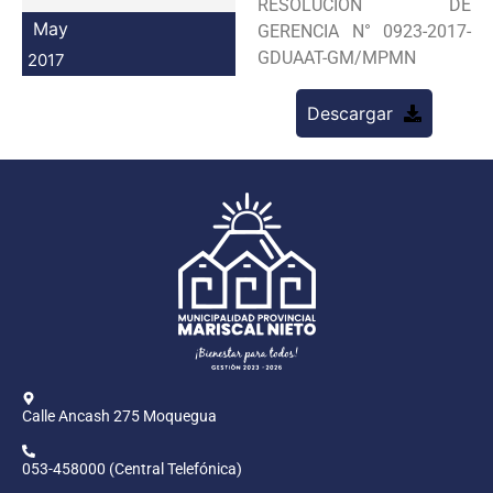
RESOLUCION DE
Programas
May
GERENCIA N° 0923-2017-
GDUAAT-GM/MPMN
2017
Intranet
Descargar
Calle Ancash 275 Moquegua
053-458000 (Central Telefónica)