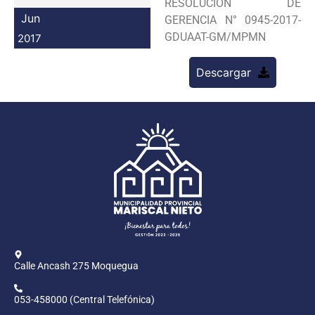
RESOLUCION DE
Programas
Jun
GERENCIA N° 0945-2017-
GDUAAT-GM/MPMN
2017
Intranet
Descargar
Calle Ancash 275 Moquegua
053-458000 (Central Telefónica)