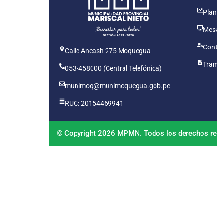
Plan
Mesa
Cont
Calle Ancash 275 Moquegua
Trám
053-458000 (Central Telefónica)
munimoq@munimoquegua.gob.pe
RUC: 20154469941
© Copyright 2026 MPMN. Todos los derechos re