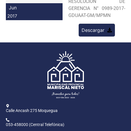
RESOLUCION DE
Programas
Jun
GERENCIA N° 0989-2017-
GDUAAT-GM/MPMN
2017
Intranet
Descargar
Calle Ancash 275 Moquegua
053-458000 (Central Telefónica)