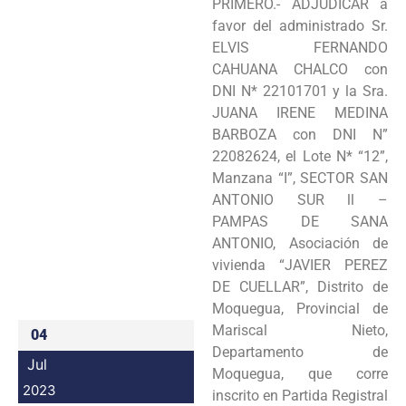
PRIMERO.- ADJUDICAR a
Programas
favor del administrado Sr.
ELVIS FERNANDO
Intranet
CAHUANA CHALCO con
DNI N* 22101701 y la Sra.
JUANA IRENE MEDINA
BARBOZA con DNI N”
22082624, el Lote N* “12”,
Manzana “I”, SECTOR SAN
ANTONIO SUR ll –
PAMPAS DE SANA
ANTONIO, Asociación de
vivienda “JAVIER PEREZ
DE CUELLAR”, Distrito de
Moquegua, Provincial de
Mariscal Nieto,
04
Departamento de
Jul
Moquegua, que corre
2023
inscrito en Partida Registral