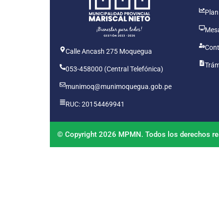
Plan
Mesa
Cont
Calle Ancash 275 Moquegua
Trám
053-458000 (Central Telefónica)
munimoq@munimoquegua.gob.pe
RUC: 20154469941
© Copyright 2026 MPMN. Todos los derechos re