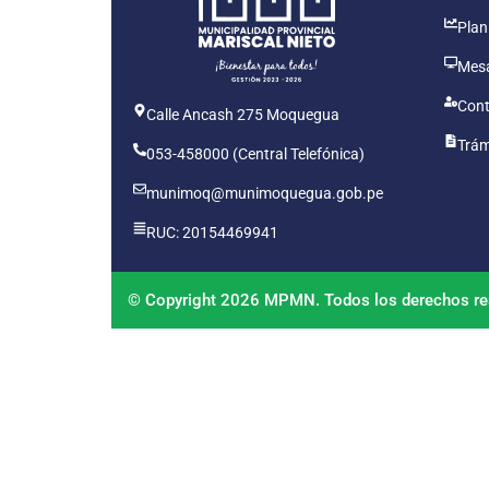
Plan
Mesa
Cont
Calle Ancash 275 Moquegua
Trám
053-458000 (Central Telefónica)
munimoq@munimoquegua.gob.pe
RUC: 20154469941
© Copyright 2026 MPMN. Todos los derechos re