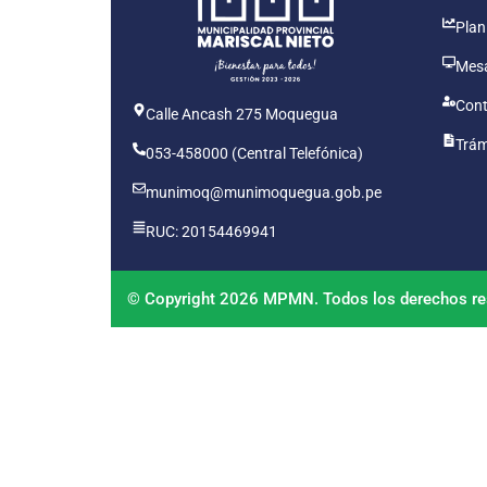
Plan
Mesa
Cont
Calle Ancash 275 Moquegua
Trám
053-458000 (Central Telefónica)
munimoq@munimoquegua.gob.pe
RUC: 20154469941
© Copyright 2026 MPMN. Todos los derechos re