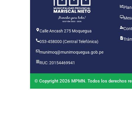
Plan
Mesa
Cont
Calle Ancash 275 Moquegua
Trám
053-458000 (Central Telefónica)
munimoq@munimoquegua.gob.pe
RUC: 20154469941
© Copyright 2026 MPMN. Todos los derechos re