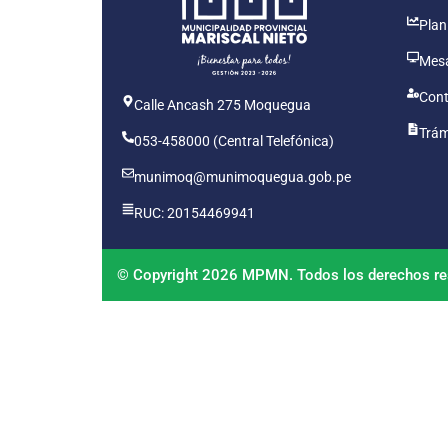
Plan
Mesa
Cont
Calle Ancash 275 Moquegua
Trám
053-458000 (Central Telefónica)
munimoq@munimoquegua.gob.pe
RUC: 20154469941
© Copyright 2026 MPMN. Todos los derechos re