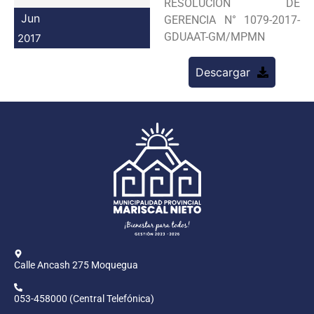
RESOLUCION DE
Programas
Jun
GERENCIA N° 1079-2017-
GDUAAT-GM/MPMN
2017
Intranet
Descargar
Calle Ancash 275 Moquegua
053-458000 (Central Telefónica)