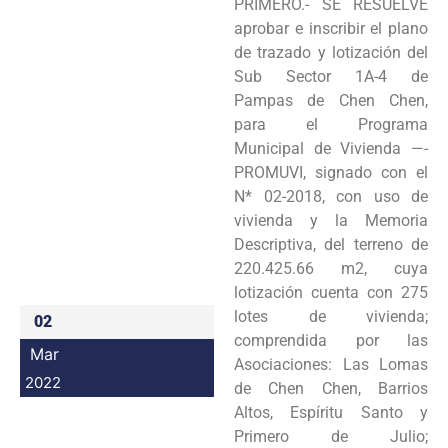
PRIMERO.- SE RESUELVE
Programas
aprobar e inscribir el plano
de trazado y lotización del
Intranet
Sub Sector 1A-4 de
Pampas de Chen Chen,
para el Programa
Municipal de Vivienda —-
PROMUVI, signado con el
N* 02-2018, con uso de
vivienda y la Memoria
Descriptiva, del terreno de
220.425.66 m2, cuya
lotización cuenta con 275
lotes de vivienda;
02
comprendida por las
Mar
Asociaciones: Las Lomas
2022
de Chen Chen, Barrios
Altos, Espíritu Santo y
Primero de Julio;