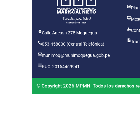
Plan
Mesa
Cont
Calle Ancash 275 Moquegua
Trám
053-458000 (Central Telefónica)
munimoq@munimoquegua.gob.pe
RUC: 20154469941
© Copyright 2026 MPMN. Todos los derechos re