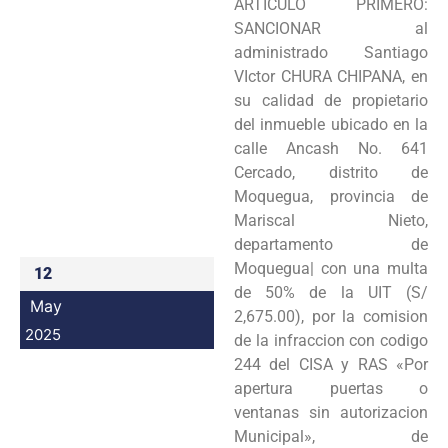
ARTICULO PRIMERO:
Programas
SANCIONAR al
administrado Santiago
Intranet
VIctor CHURA CHIPANA, en
su calidad de propietario
del inmueble ubicado en la
calle Ancash No. 641
Cercado, distrito de
Moquegua, provincia de
Mariscal Nieto,
departamento de
Moquegua| con una multa
12
de 50% de la UIT (S/
May
2,675.00), por la comision
2025
de la infraccion con codigo
244 del CISA y RAS «Por
apertura puertas o
ventanas sin autorizacion
Municipal», de