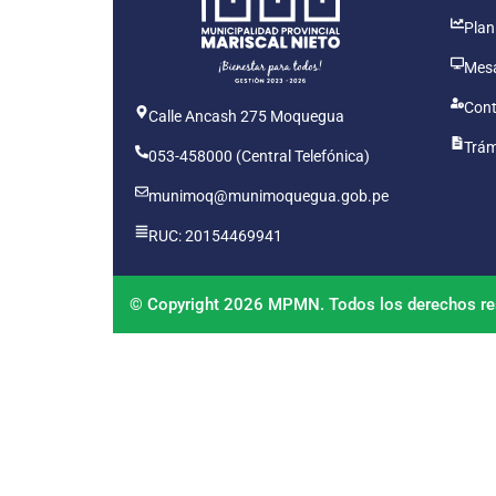
Plan
Mesa
Cont
Calle Ancash 275 Moquegua
Trám
053-458000 (Central Telefónica)
munimoq@munimoquegua.gob.pe
RUC: 20154469941
© Copyright 2026 MPMN. Todos los derechos re