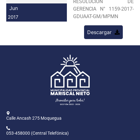
RESOLUCION DE
Programas
Jun
GERENCIA N° 1159-2017-
GDUAAT-GM/MPMN
2017
Intranet
Descargar
Calle Ancash 275 Moquegua
053-458000 (Central Telefónica)