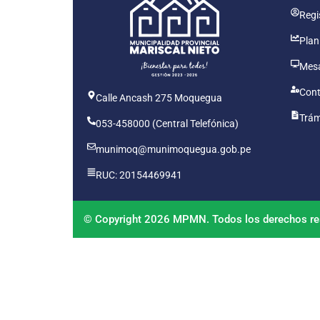
Regis
Plan
Mesa
Cont
Calle Ancash 275 Moquegua
Trám
053-458000 (Central Telefónica)
munimoq@munimoquegua.gob.pe
RUC: 20154469941
© Copyright 2026 MPMN. Todos los derechos re