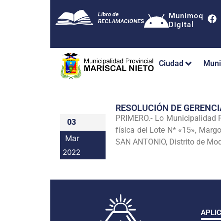
Munimoq
Digital
Ciudad
Muni
RESOLUCIÓN DE GERENC
PRIMERO.- Lo Municipalidad Pr
03
física del Lote N* «15», Mar
Mar
SAN ANTONIO, Distrito de Moq
2022
APLI