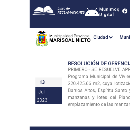
Munimoq
Digital
Ciudad
Muni
RESOLUCIÓN DE GERENC
PRIMERO.- SE RESUELVE APROB
Programa Municipal de Vivie
13
220.425.66 m2, cuya lotizac
Barrios Altos, Espíritu Santo
Jul
manzanas y lotes del Plano
2023
emplazamiento de las manzan