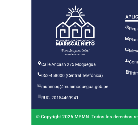
APLI
Regis
Plan
Mesa
Cont
Calle Ancash 275 Moquegua
Trám
053-458000 (Central Telefónica)
munimoq@munimoquegua.gob.pe
RUC: 20154469941
© Copyright 2026 MPMN. Todos los derechos re