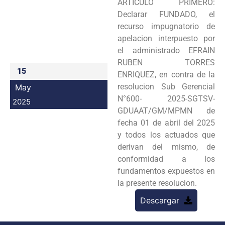
ARTICULO PRIMERO:
Programas
Declarar FUNDADO, el
recurso impugnatorio de
Intranet
apelacion interpuesto por
el administrado EFRAIN
RUBEN TORRES
15
ENRIQUEZ, en contra de la
resolucion Sub Gerencial
May
N°600- 2025-SGTSV-
2025
GDUAAT/GM/MPMN de
fecha 01 de abril del 2025
y todos los actuados que
derivan del mismo, de
conformidad a los
fundamentos expuestos en
la presente resolucion.
Descargar